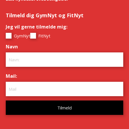
Tilmeld dig GymNyt og FitNyt
Jeg vil gerne tilmelde mig:
*
GymNyt
FitNyt
Navn
*
Mail:
*