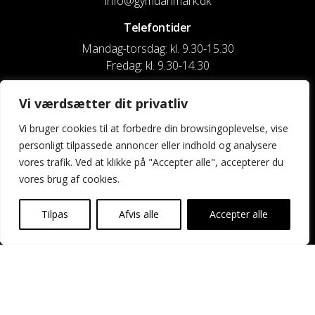
info@gymdanmark.dk
Telefontider
Mandag-torsdag: kl. 9.30-15.30
Fredag: kl. 9.30-14.30
CVR nr. 20916818
Vi værdsætter dit privatliv
Reg. & Kontonr.: 4180 3119119022
Vi bruger cookies til at forbedre din browsingoplevelse, vise
personligt tilpassede annoncer eller indhold og analysere
Privatlivspolitik og cookies
vores trafik. Ved at klikke på "Accepter alle", accepterer du
vores brug af cookies.
Shortcuts
Kontakt os
Tilpas
Afvis alle
Accepter alle
Kalender
Uddannelse og kurser
Nyheder og presse