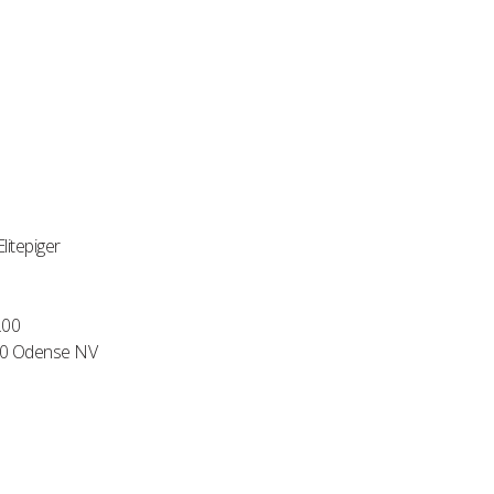
litepiger
.00
210 Odense NV