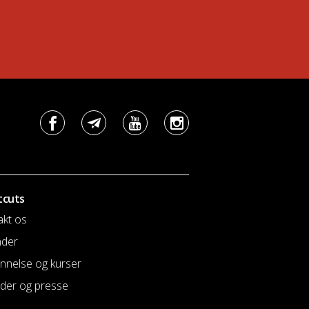
tcuts
akt os
nder
nnelse og kurser
der og presse