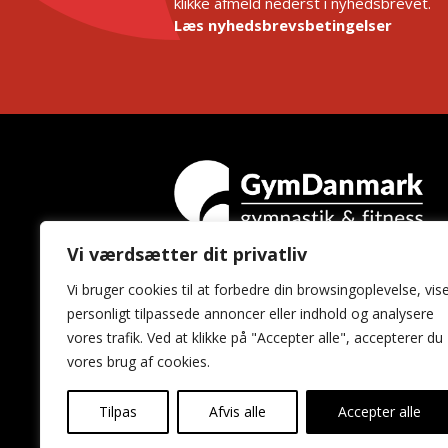
klikke afmeld nederst i nyhedsbrevet.
Læs nyhedsbrevsbetingelser
Vi værdsætter dit privatliv
GymDanmark
Vi bruger cookies til at forbedre din browsingoplevelse, vis
Idrættens Hus
personligt tilpassede annoncer eller indhold og analysere
Brøndby Stadion 20
vores trafik. Ved at klikke på "Accepter alle", accepterer du
2605 Brøndby
vores brug af cookies.
Tilpas
Afvis alle
Accepter alle