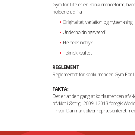
Gym for Life er en konkurrenceform, hvor 
holdene ud fra:
Originalitet, variation og nytænkning
Underholdningsværdi
Helhedsindtryk
Teknisk kvalitet
REGLEMENT
:
Reglementet for konkurrencen Gym For L
FAKTA:
Det er anden gang at konkurrencen afvikl
afviklet i Østrig i 2009. I 2013 foregik Wor
– hvor Danmark bliver repræsenteret med