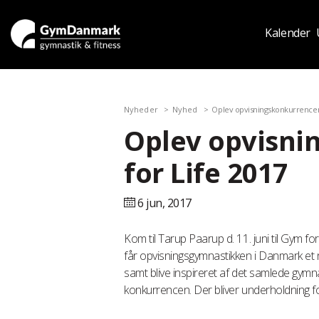
Kalender
Nyheder
Nyhed
Oplev opvisningskonkurrencen
Oplev opvisn
for Life 2017
6 jun,
2017
Kom til Tarup Paarup d. 11. juni til Gym 
får opvisningsgymnastikken i Danmark et 
samt blive inspireret af det samlede gymn
konkurrencen. Der bliver underholdning f