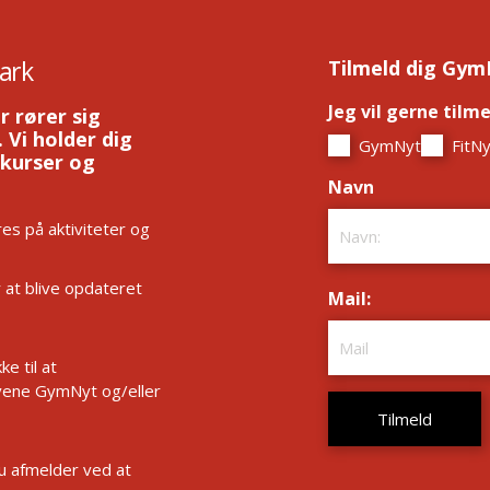
ark
Tilmeld dig Gym
Jeg vil gerne tilm
r rører sig
 Vi holder dig
GymNyt
FitNy
 kurser og
Navn
*
es på aktiviteter og
r at blive opdateret
Mail:
*
e til at
ene GymNyt og/eller
Du afmelder ved at