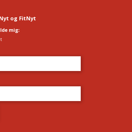
Nyt og FitNyt
elde mig:
*
t