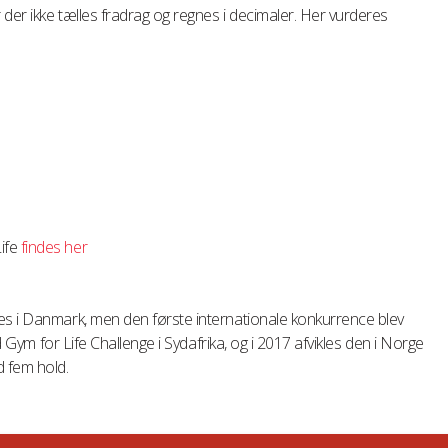
der ikke tælles fradrag og regnes i decimaler. Her vurderes
ife
findes her
es i Danmark, men den første internationale konkurrence blev
ld Gym for Life Challenge i Sydafrika, og i 2017 afvikles den i Norge
 fem hold.