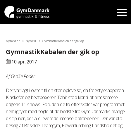
Nyheder
Nyhed
GymnastikKabalen der gik op
GymnastikKabalen der gik op
10 apr,
2017
Af Cecilie Poder
Der var lagt i ovnen til en stor oplevelse, da freestylerapperen
Klaskefar og beatboxeren Tahir stod klar til at præsentere
dagens 11 shows. Foruden de to efterskoler var programmet
nemlig fyldt med nogle af de bedste fra GymDanmarks mange
discipliner, der alle leverede intense optrædener. Der var bl.a.
besøg af Roskilde Teamgym, Powertumbling Landsholdet og