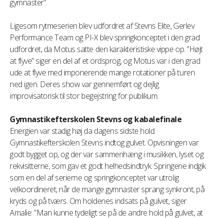
gymnaster”.
Ligesom rytmeserien blev udfordret af Stevns Elite, Gerlev
Performance Team og PI-X blev springkonceptet i den grad
udfordret, da Motus satte den karakteristiske vippe op. ”Højt
at flyve” siger en del af et ordsprog, og Motus var i den grad
ude at flyve med imponerende mange rotationer på turen
ned igen. Deres show var gennemført og dejlig
improvisatorisk til stor begejstring for publikum.
Gymnastikefterskolen Stevns og kabalefinale
Energien var stadig høj da dagens sidste hold
Gymnastikefterskolen Stevns indtog gulvet. Opvisningen var
godt bygget op, og der var sammenhæng i musikken, lyset og
rekvisitterne, som gav et godt helhedsindtryk. Springene indgik
som en del af serierne og springkonceptet var utrolig
velkoordineret, når de mange gymnaster sprang synkront, på
kryds og på tværs. Om holdenes indsats på gulvet, siger
Amalie: ”Man kunne tydeligt se på de andre hold på gulvet, at