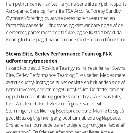
trampet-runderne. I skiftet fra rytme-serie til trampet fik Sports
Acro-parret Sara og Kenni fra TSA Arcolife, Toreby Sundby
Gymnastikforening lov at vise deres høje niveau med en
fantastisk par-serie. Håndstand og kast var bare nogle af de
elementer, parret mestrede til fulde, og de fik stort bifald, da
Kenni gik i fuld spagat balancerende med Sara i en håndstand.
Stevns Elite, Gerlev Performance Team og PI-X
udfordrer rytmeserien
I skarp kontrast til Roskilde Teamgyms rytmeserier var Stevns
Elite, Gerlev Performance Team og PI-Xs serier. Med et mere
æstetisk udtryk indtog de gulvet og viste en helt anden side af
rytmeuniverset, der var meget udtryksfuldt. De flotte rammer
og publikums opbakning gjorde stort indtryk på Stevns Elite,
hvor Amalie udtaler: ”Følelsen på gulvet var for vild.
Stemningen, musikken og lyset spillede bare. Man følte sig så
godt tilpas og tryg hver gang, publikum jublede og klappede.
Ens adrenalin pumpede bare hurtigere og hurtigere i løbet af
vores show”. Og følelsen efter showet var ifølge Amalie