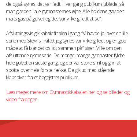
de også synes, det var fedt. Hver gang publikum jublede, så
man glæden i alle gymnasternes øjne. Alle holdene gav den
maks gas på gulvet og det var virkelig fedt at se”.
Afslutningsvis gik kabalefinalen i gang. ”Vi havde jo lavet en lille
serie med Stevns, hvilket jeg synes var virkelig fedt og en god
måde at få blandet os lidt sammen på” siger Mille om den
afsluttende rytmeserie. De mange, mange gymnaster fyldte
hele gulvet en sidste gang, og der var store smil og grin at
spotte over hele første række. De gik ud med stående
klapsalver fra et begejstret publikum.
Læs meget mere om GymnastikKabalen her og se billeder og
video fra dagen