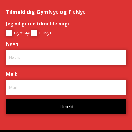
Tilmeld dig GymNyt og FitNyt
Jeg vil gerne tilmelde mig:
*
GymNyt
FitNyt
Navn
*
Mail:
*