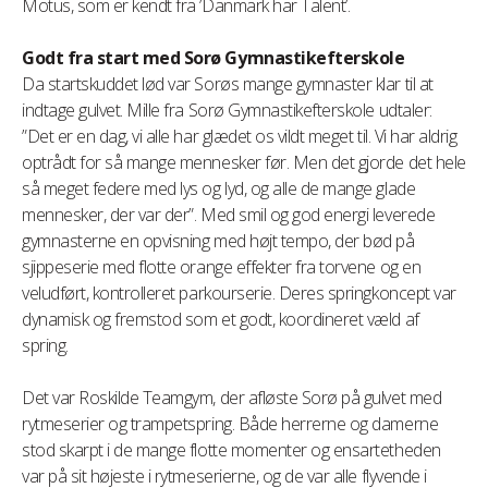
Motus, som er kendt fra ’Danmark har Talent’.
Godt fra start med Sorø Gymnastikefterskole
Da startskuddet lød var Sorøs mange gymnaster klar til at
indtage gulvet. Mille fra Sorø Gymnastikefterskole udtaler:
”Det er en dag, vi alle har glædet os vildt meget til. Vi har aldrig
optrådt for så mange mennesker før. Men det gjorde det hele
så meget federe med lys og lyd, og alle de mange glade
mennesker, der var der”. Med smil og god energi leverede
gymnasterne en opvisning med højt tempo, der bød på
sjippeserie med flotte orange effekter fra torvene og en
veludført, kontrolleret parkourserie. Deres springkoncept var
dynamisk og fremstod som et godt, koordineret væld af
spring.
Det var Roskilde Teamgym, der afløste Sorø på gulvet med
rytmeserier og trampetspring. Både herrerne og damerne
stod skarpt i de mange flotte momenter og ensartetheden
var på sit højeste i rytmeserierne, og de var alle flyvende i