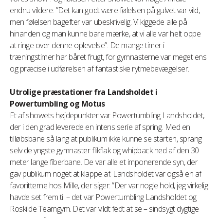
endnu vildere: ”Det kan godt være følelsen på gulvet var vild,
men følelsen bagefter var ubeskrivelig. Vi kiggede alle på
hinanden og man kunne bare mærke, at vi alle var helt oppe
at ringe over denne oplevelse”. De mange timer i
træningstimer har båret frugt, for gymnasterne var meget ens
og præcise i udførelsen af fantastiske rytmebevægelser.
Utrolige præstationer fra Landsholdet i
Powertumbling og Motus
Et af showets højdepunkter var Powertumbling Landsholdet,
der i den grad leverede en intens serie af spring. Med en
tilløbsbane så lang at publikum ikke kunne se starten, sprang
selv de yngste gymnaster flikflak og whipback ned af den 30
meter lange fiberbane. De var alle et imponerende syn, der
gav publikum noget at klappe af. Landsholdet var også en af
favoritterne hos Mille, der siger: ”Der var nogle hold, jeg virkelig
havde set frem til – det var Powertumbling Landsholdet og
Roskilde Teamgym. Det var vildt fedt at se – sindsygt dygtige