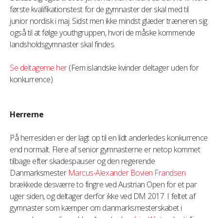
første kvalifikationstest for de gymnaster der skal med til
junior nordisk i maj. Sidst men ikke mindst glæder træneren sig
også til at følge youthgruppen, hvori de måske kommende
landsholdsgymnaster skal findes.
Se deltagerne her
(Fem islandske kvinder deltager uden for
konkurrence)
Herrerne
På herresiden er der lagt op til en lidt anderledes konkurrence
end normalt. Flere af senior gymnasterne er netop kommet
tilbage efter skadespauser og den regerende
Danmarksmester
Marcus-Alexander Bovien Frandsen
brækkede desværre to fingre ved Austrian Open for et par
uger siden, og deltager derfor ikke ved DM 2017. I feltet af
gymnaster som kæmper om danmarksmesterskabet i