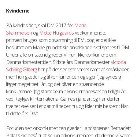
Kvinderne
På kvindesiden, skal DM 2017 for
Marie
Skammelsen
og
Mette Hulgaard
s vedkommende,
primært bruges som opvarmning til EM, dog er det ikke
besluttet om Marie grundet sin ankelskade skal spares til DM.
Under alle omstændigheder vil hun ikke konkurrere om
Danmarksmestertitlen. Sidste års Danmarksmester
Victoria
Schilling Gilberg
har på det seneste været ramt af småskader,
men hun glæder sig til konkurrencen og siger ’ jeg synes vi
ligger meget tæt i år, og det bliver en spændende
konkurrence. Jeg startede min konkurrencesæson tidligt i år
ved Reykjavik International Games i januar, og har derfor
trænet øvelser i et par måneder nu, og føler mig bestemt klar
til dette års DM’.
Foruden seniorkonkurrencen glæder Landstræner Bernadett
Balázs sig også til at se juniorkonkurrencen, da denne vil være