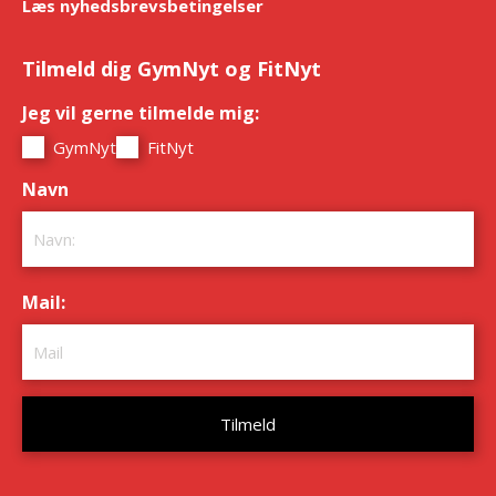
Læs nyhedsbrevsbetingelser
Tilmeld dig GymNyt og FitNyt
Jeg vil gerne tilmelde mig:
*
GymNyt
FitNyt
Navn
*
Mail:
*