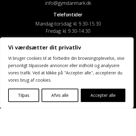
info@gymdanmark.dk
Telefontider
Mandag-torsdag: kl. 9.30-15.30
Fredag: kl. 9.30-14.30
CVR nr. 20916818
Vi værdsætter dit privatliv
Reg. & Kontonr.: 4180 3119119022
Vi bruger cookies til at forbedre din browsingoplevelse, vise
personligt tilpassede annoncer eller indhold og analysere
Privatlivspolitik og cookies
vores trafik. Ved at klikke på "Accepter alle", accepterer du
vores brug af cookies.
Shortcuts
Kontakt os
Tilpas
Afvis alle
Accepter alle
Kalender
Uddannelse og kurser
Nyheder og presse