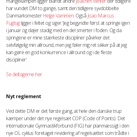
mangekampen ligger blandt andre
Joachim Winter
der tidligere
har vundet DM to gange, samt den tidligere syvdobbelte
Danmarksmester
Helge Vammen
. Også
Joao Marcus
Fuglsig
ligger i feltet og siger ‘Jeg begyndte først at springe igen
i januar og døjer stadig med en del smerter i foden. Og da
springene er mine stærkeste discipliner påvirker det
selvfølgelig min allround, men jeg føler mig ret sikker på at jeg
kan gøre en god konkurrence i allround og i de fleste
discipliner’.
Se deltagerne her
Nyt reglement
Ved dette DM er det første gang, at hele den danske trup
kæmper under det nye regelsæt COP (Code of Points). Det
internationale Gymnastikforbund (FIG) har planmæssigt i den
nye OL cyklus foretaget revidering af regelsættet som trådte i