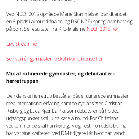
Ved NECh 2015 opnåede Marie Skammelsen blandt andet
en 8. plads i allround finalen, og BRONZE i spring over hest og
på bom. Se resultater fra KIG-finalerne
NECh 2015 her
Live Stream her
Se hvornår gymnasterne skal i konkurrence her
Mix af rutinerede gymnaster, og debutanter i
herretruppen
Den danske herretrup består af både rutinerede gymnaster
med international erfaring, samt to nye ansigter, Christian
Riisberg og Luca Kjær La Pia, som debuterer på holdet. I
udgangspunktet skal Luca køre allround. For Christians
vedkommende skal han køre gulv og hest. To redskaber han
har vist sine kvaliteter i ved DM tidligere i år hvor han vandt