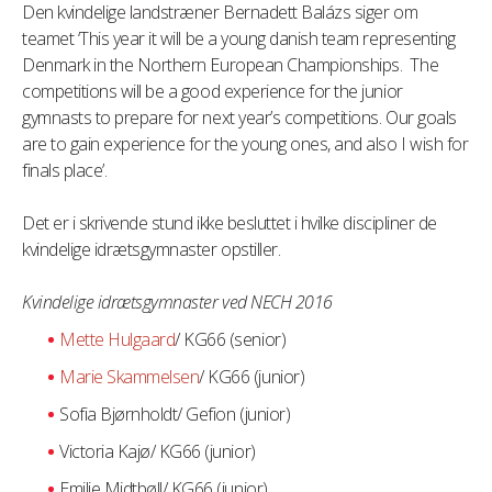
Den kvindelige landstræner Bernadett Balázs siger om
teamet ‘This year it will be a young danish team representing
Denmark in the Northern European Championships. The
competitions will be a good experience for the junior
gymnasts to prepare for next year’s competitions. Our goals
are to gain experience for the young ones, and also I wish for
finals place’.
Det er i skrivende stund ikke besluttet i hvilke discipliner de
kvindelige idrætsgymnaster opstiller.
Kvindelige idrætsgymnaster ved NECH 2016
Mette Hulgaard
/ KG66 (senior)
Marie Skammelsen
/ KG66 (junior)
Sofia Bjørnholdt/ Gefion (junior)
Victoria Kajø/ KG66 (junior)
Emilie Midtbøll/ KG66 (junior)