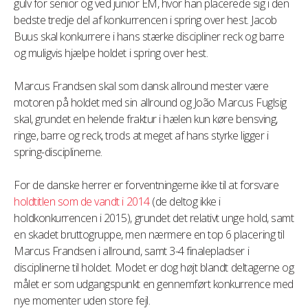
gulv for senior og ved junior EM, hvor han placerede sig i den
bedste tredje del af konkurrencen i spring over hest. Jacob
Buus skal konkurrere i hans stærke discipliner reck og barre
og muligvis hjælpe holdet i spring over hest.
Marcus Frandsen skal som dansk allround mester være
motoren på holdet med sin allround og João Marcus Fuglsig
skal, grundet en helende fraktur i hælen kun køre bensving,
ringe, barre og reck, trods at meget af hans styrke ligger i
spring-disciplinerne.
For de danske herrer er forventningerne ikke til at forsvare
holdtitlen som de vandt i 2014
(de deltog ikke i
holdkonkurrencen i 2015), grundet det relativt unge hold, samt
en skadet bruttogruppe, men nærmere en top 6 placering til
Marcus Frandsen i allround, samt 3-4 finalepladser i
disciplinerne til holdet. Modet er dog højt blandt deltagerne og
målet er som udgangspunkt en gennemført konkurrence med
nye momenter uden store fejl.