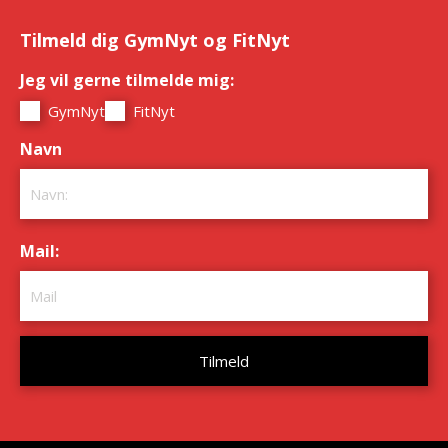
Tilmeld dig GymNyt og FitNyt
Jeg vil gerne tilmelde mig:
*
GymNyt
FitNyt
Navn
*
Mail:
*