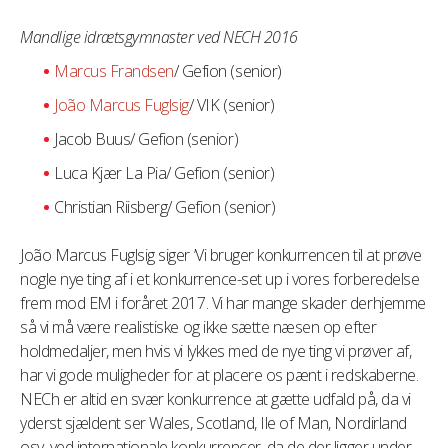
Mandlige idrætsgymnaster
ved NECH 2016
Marcus Frandsen
/ Gefion (senior)
João Marcus Fuglsig
/ VIK (senior)
Jacob Buus/ Gefion (senior)
Luca Kjær La Pia/ Gefion (senior)
Christian Riisberg/ Gefion (senior)
João Marcus Fuglsig siger ’Vi bruger konkurrencen til at prøve
nogle nye ting af i et konkurrence-set up i vores forberedelse
frem mod EM i foråret 2017. Vi har mange skader derhjemme
så vi må være realistiske og ikke sætte næsen op efter
holdmedaljer, men hvis vi lykkes med de nye ting vi prøver af,
har vi gode muligheder for at placere os pænt i redskaberne.
NECh er altid en svær konkurrence at gætte udfald på, da vi
yderst sjældent ser Wales, Scotland, Ile of Man, Nordirland
osv. ved internationale konkurrencer, da de der ligger under