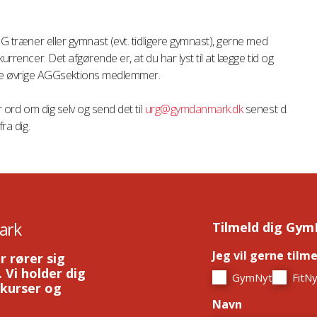
AGG træner eller gymnast (evt. tidligere gymnast), gerne med
kurrencer. Det afgørende er, at du har lyst til at lægge tid og
 øvrige AGGsektions medlemmer.
r ord om dig selv og send det til
urg@gymdanmark.dk
senest d.
ra dig.
ark
Tilmeld dig Gym
Jeg vil gerne tilm
r rører sig
 Vi holder dig
GymNyt
FitNy
 kurser og
Navn
*