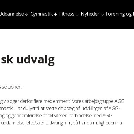
Uddannelse
Gymnastik
Fitness
Nyheder
Forening og
isk udvalg
G sektionen.
, og vi søger derfor flere medlemmer til vores arbejdsgruppe AGG
stik. Har du lyst til at sætte dit præg på udviklingen af AGG-
ning og gennemførelse af aktiviteter i forbindelse med AGG
dannelse, elite/talentudvikling mm, så har du muligheden nu.