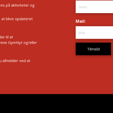
es på aktiviteter og
r at blive opdateret
Mail:
*
e til at
ene GymNyt og/eller
Du afmelder ved at