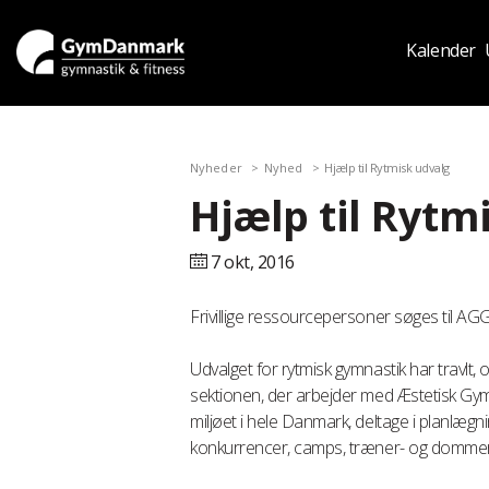
Kalender
Nyheder
Nyhed
Hjælp til Rytmisk udvalg
Hjælp til Rytm
7 okt,
2016
Frivillige ressourcepersoner søges til AG
Udvalget for rytmisk gymnastik har travlt
sektionen, der arbejder med Æstetisk Gymna
miljøet i hele Danmark, deltage i planlæg
konkurrencer, camps, træner- og dommerud