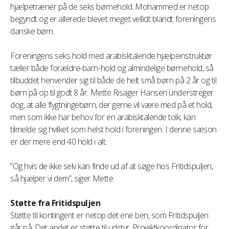
hjælpetræner på de seks børnehold. Mohammed er netop
begyndt og er allerede blevet meget vellidt blandt foreningens
danske børn.
Foreningens seks hold med arabisktalende hjælpeinstruktør
tæller både forældre-barn-hold og almindelige børnehold, så
tilbuddet henvender sig til både de helt små børn på 2 år og til
børn på op til godt 8 år. Mette Risager Hansen understreger
dog, at alle flygtningebørn, der gerne vil være med på et hold,
men som ikke har behov for en arabisktalende tolk, kan
tilmelde sig hvilket som helst hold i foreningen. I denne sæson
er der mere end 40 hold i alt.
”Og hvis de ikke selv kan finde ud af at søge hos Fritidspuljen,
så hjælper vi dem”, siger Mette.
Støtte fra Fritidspuljen
Støtte til kontingent er netop det ene ben, som Fritidspuljen
går på. Det andet er støtte til udstyr. Projektkoordinator for