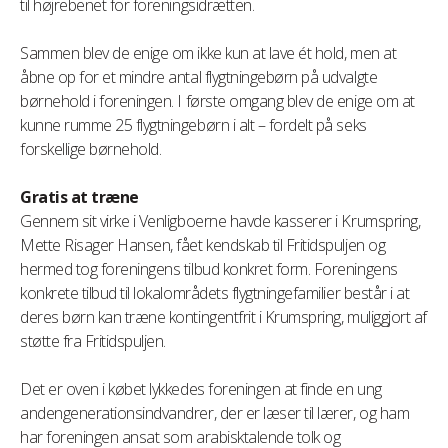
til højrebenet for foreningsidrætten.
Sammen blev de enige om ikke kun at lave ét hold, men at
åbne op for et mindre antal flygtningebørn på udvalgte
børnehold i foreningen. I første omgang blev de enige om at
kunne rumme 25 flygtningebørn i alt – fordelt på seks
forskellige børnehold.
Gratis at træne
Gennem sit virke i Venligboerne havde kasserer i Krumspring,
Mette Risager Hansen, fået kendskab til Fritidspuljen og
hermed tog foreningens tilbud konkret form. Foreningens
konkrete tilbud til lokalområdets flygtningefamilier består i at
deres børn kan træne kontingentfrit i Krumspring, muliggjort af
støtte fra Fritidspuljen.
Det er oven i købet lykkedes foreningen at finde en ung
andengenerationsindvandrer, der er læser til lærer, og ham
har foreningen ansat som arabisktalende tolk og