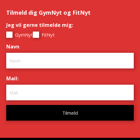
Tilmeld dig GymNyt og FitNyt
Jeg vil gerne tilmelde mig:
*
GymNyt
FitNyt
Navn
*
Mail:
*