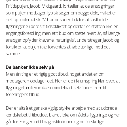
Fritidspuljen, Jacob Midtgaard, fortæller, at de ansøgninger
som puljen modtager, typisk søger om begge dele, hvilket er
helt uproblematisk. ”Vi har desuden blik for at fastholde
flygtningene i deres fritidsaktivitet og derfor er støtten ikke en
engangsforestilling, men et tilbud om støtte hvert år, så længe
ansøger opfylder kravene, naturligvis”, understreger Jacob og
forsikrer, at puljen ikke forventes at løbe tør lige med det
samme.
De banker ikke selv på
Men én ting er et rigtig godt tilbud, noget andet er om
modtageren opdager det. Her er de i Krumspring klar over, at
flygtningefamilierne ikke umiddelbart selv finder frem til
foreningens tilbud.
Der er altså et ganske vigtigt stykke arbejde med at udbrede
kendskabet til tilbuddet blandt lokalområdets flygtninge og her
går foreningen ud til daginstitutioner og de forskellige