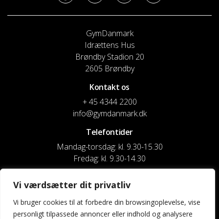
GymDanmark
Idrættens Hus
Brøndby Stadion 20
2605 Brøndby
Kontakt os
+ 45 4344 2200
info@gymdanmark.dk
Telefontider
Mandag-torsdag: kl. 9.30-15.30
Fredag: kl. 9.30-14.30
CVR nr. 20916818
Vi værdsætter dit privatliv
Reg. & Kontonr.: 4180 3119119022
Vi bruger cookies til at forbedre din browsingoplevelse, vise
personligt tilpassede annoncer eller indhold og analysere
Privatlivspolitik og cookies