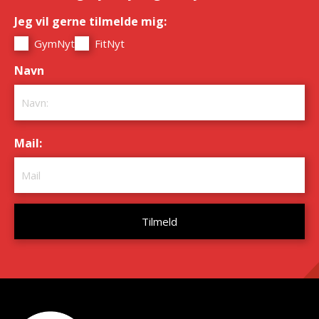
Jeg vil gerne tilmelde mig:
*
GymNyt
FitNyt
Navn
*
Mail:
*