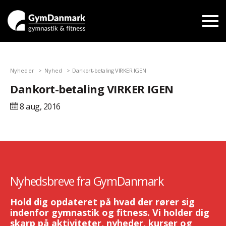
Nyheder
Nyhed
Dankort-betaling VIRKER IGEN
Dankort-betaling VIRKER IGEN
8 aug,
2016
Nyhedsbreve fra GymDanmark
Hold dig opdateret på hvad der rører sig
indenfor gymnastik og fitness. Vi holder dig
skarp på aktiviteter, nyheder, kurser og