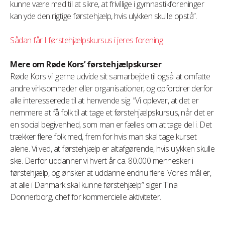
kunne være med til at sikre, at frivillige i gymnastikforeninger
kan yde den rigtige førstehjælp, hvis ulykken skulle opstå”.
Sådan får I førstehjælpskursus i jeres forening
Mere om Røde Kors’ førstehjælpskurser
Røde Kors vil gerne udvide sit samarbejde til også at omfatte
andre virksomheder eller organisationer, og opfordrer derfor
alle interesserede til at henvende sig. ”Vi oplever, at det er
nemmere at få folk til at tage et førstehjælpskursus, når det er
en social begivenhed, som man er fælles om at tage del i. Det
trækker flere folk med, frem for hvis man skal tage kurset
alene. Vi ved, at førstehjælp er altafgørende, hvis ulykken skulle
ske. Derfor uddanner vi hvert år ca. 80.000 mennesker i
førstehjælp, og ønsker at uddanne endnu flere. Vores mål er,
at alle i Danmark skal kunne førstehjælp” siger Tina
Donnerborg, chef for kommercielle aktiviteter.