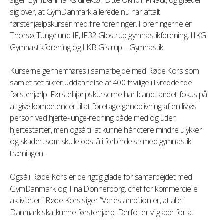
siger GymDanmarks direktør Ditte Okholm-Naut, og glæder
sig over, at GymDanmark allerede nu har aftalt
førstehjælpskurser med fire foreninger. Foreningerne er
Thorsø-Tungelund IF, IF32 Glostrup gymnastikforening, HKG
Gymnastikforening og LKB Gistrup – Gymnastik.
Kurserne gennemføres i samarbejde med Røde Kors som
samlet set sikrer uddannelse af 400 frivillige i livreddende
førstehjælp. Førstehjælpskurserne har blandt andet fokus på
at give kompetencer til at foretage genoplivning af en livløs
person ved hjerte-lunge-redning både med og uden
hjertestarter, men også til at kunne håndtere mindre ulykker
og skader, som skulle opstå i forbindelse med gymnastik
træningen.
Også i Røde Kors er de rigtig glade for samarbejdet med
GymDanmark, og Tina Donnerborg, chef for kommercielle
aktiviteter i Røde Kors siger ”Vores ambition er, at alle i
Danmark skal kunne førstehjælp. Derfor er vi glade for at