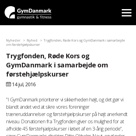
Nyheder
Nyhed
Trygfonden, Røde Kors og GymDanmark i samarbejde
om førstehjælpskurser
Trygfonden, Røde Kors og
GymDanmark i samarbejde om
førstehjælpskurser
14 jul,
2016
”I GymDanmark prioriterer vi sikkerheden højt, og det gør vi
blandt andet ved at sikre vores foreninger
træneruddannelser og førstehjælpskurser på højt anerkendt
niveau. Donationen fra Trygfonden giver os mulighed for at
afholde 45 førstehjælpskurser i løbet af en 3-årig periode”,