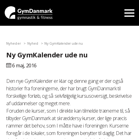
Nyheder
Nyhed
Ny GymKalender ude nu
Ny GymKalender ude nu
6 maj,
2016
Den nye GymKalender er klar og denne gang er der også
historier fra foreningerne, der har brugt GymDanmark til
forskellige forløb, og så selvfølgelig kursusoversigt, beskrivelse
af uddannelser og meget mere.
Foruden de kurser, som I direkte kan tilmelde trænerne til, så
tilbyder GymDanmark at skræddersy kurser, der lige præcis
rammer det behov, som I måtte have i foreningen. Kurserne
foregår i de lokaler, som foreningen benytter til daglig. Det har