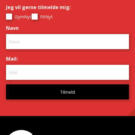
Jeg vil gerne tilmelde mig:
*
GymNyt
FitNyt
Navn
*
Mail:
*