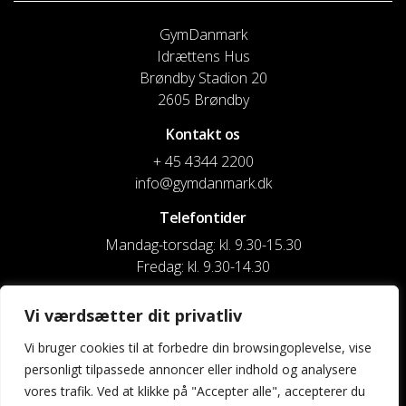
GymDanmark
Idrættens Hus
Brøndby Stadion 20
2605 Brøndby
Kontakt os
+ 45 4344 2200
info@gymdanmark.dk
Telefontider
Mandag-torsdag: kl. 9.30-15.30
Fredag: kl. 9.30-14.30
CVR nr. 20916818
Vi værdsætter dit privatliv
Reg. & Kontonr.: 4180 3119119022
Vi bruger cookies til at forbedre din browsingoplevelse, vise
personligt tilpassede annoncer eller indhold og analysere
Privatlivspolitik og cookies
vores trafik. Ved at klikke på "Accepter alle", accepterer du