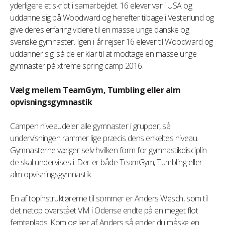
yderligere et skridt i samarbejdet. 16 elever var i USA og
uddanne sig på Woodward og herefter tilbage i Vesterlund og
give deres erfaring videre til en masse unge danske og
svenske gymnaster. Igen i år rejser 16 elever til Woodward og
uddanner sig, så de er klar til at modtage en masse unge
gymnaster på xtreme spring camp 2016.
Vælg mellem TeamGym, Tumbling eller alm
opvisningsgymnastik
Campen niveaudeler alle gymnaster i grupper, så
undervisningen rammer lige præcis dens enkeltes niveau.
Gymnasterne vælger selv hvilken form for gymnastikdisciplin
de skal undervises i. Der er både TeamGym, Tumbling eller
alm opvisningsgymnastik.
En af topinstruktørerne til sommer er Anders Wesch, som til
det netop overstået VM i Odense endte på en meget flot
femteplads. Kom og lær af Anders så ender du måske en