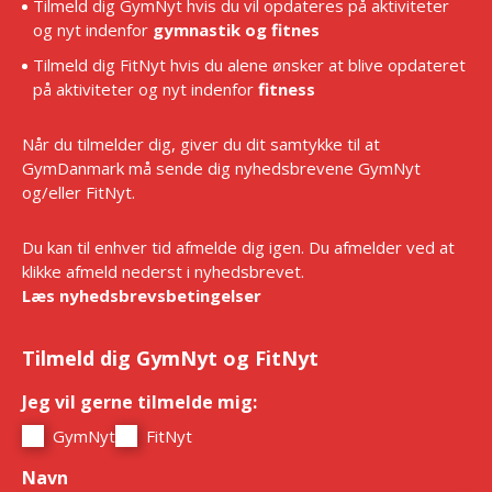
Tilmeld dig GymNyt hvis du vil opdateres på aktiviteter
og nyt indenfor
gymnastik og fitnes
Tilmeld dig FitNyt hvis du alene ønsker at blive opdateret
på aktiviteter og nyt indenfor
fitness
Når du tilmelder dig, giver du dit samtykke til at
GymDanmark må sende dig nyhedsbrevene GymNyt
og/eller FitNyt.
Du kan til enhver tid afmelde dig igen. Du afmelder ved at
klikke afmeld nederst i nyhedsbrevet.
Læs nyhedsbrevsbetingelser
Tilmeld dig GymNyt og FitNyt
Jeg vil gerne tilmelde mig:
*
GymNyt
FitNyt
Navn
*