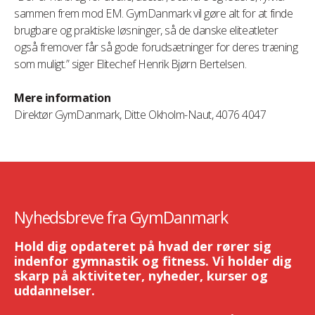
sammen frem mod EM. GymDanmark vil gøre alt for at finde
brugbare og praktiske løsninger, så de danske eliteatleter
også fremover får så gode forudsætninger for deres træning
som muligt.” siger Elitechef Henrik Bjørn Bertelsen.
Mere information
Direktør GymDanmark, Ditte Okholm-Naut, 4076 4047
Nyhedsbreve fra GymDanmark
Hold dig opdateret på hvad der rører sig
indenfor gymnastik og fitness. Vi holder dig
skarp på aktiviteter, nyheder, kurser og
uddannelser.