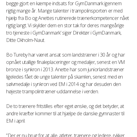
begge gjort en kæmpe indsats for GymDanmark igennem
rigtig mange år. Mange talenter i trampolinsporten er med
hjælp fra Bo og Anettes rutinerede trænerkompetencer nået
rigtig langt. Vi skylder dem en stor tak for deres mangeårige
tro tjeneste i GymDanmark’ siger Direktør i GymDanmark,
Ditte Okholm-Naut.
Bo Tureby har været ansat som landstræner i 30 år og har
opnået utallige finaleplaceringer og medaljer, senest en VM
bronze i synkron i 2013. Anette har som juniorlandstræner
ligeledes fået de unge talenter på skamlen, senest med en
sølvmedalje i synkron ved EM i 2014 og har desuden den
højeste trampolintræner-uddannelse i verden.
De to trænere fritstilles efter eget ønske, og det betyder, at
andre kræfter kommer til at hjælpe de danske gymnaster til
EM i april.
”Der er nu brug for at alle, atleter, trænere og ledere, rykker