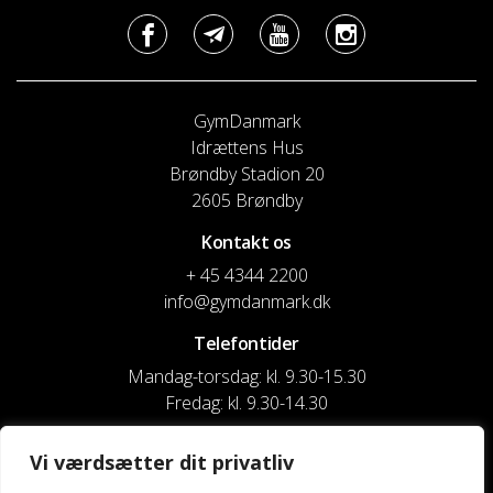
GymDanmark
Idrættens Hus
Brøndby Stadion 20
2605 Brøndby
Kontakt os
+ 45 4344 2200
info@gymdanmark.dk
Telefontider
Mandag-torsdag: kl. 9.30-15.30
Fredag: kl. 9.30-14.30
CVR nr. 20916818
Vi værdsætter dit privatliv
Reg. & Kontonr.: 4180 3119119022