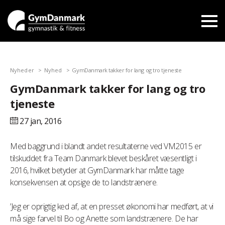
Nyheder
Nyhed
GymDanmark takker for lang og tro tjeneste
GymDanmark takker for lang og tro
tjeneste
27 jan,
2016
Med baggrund i blandt andet resultaterne ved VM2015 er
tilskuddet fra Team Danmark blevet beskåret væsentligt i
2016, hvilket betyder at GymDanmark har måtte tage
konsekvensen at opsige de to landstrænere.
’Jeg er oprigtig ked af, at en presset økonomi har medført, at vi
må sige farvel til Bo og Anette som landstrænere. De har