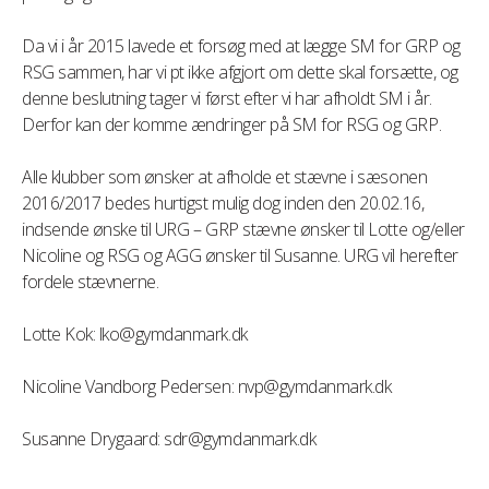
Da vi i år 2015 lavede et forsøg med at lægge SM for GRP og
RSG sammen, har vi pt ikke afgjort om dette skal forsætte, og
denne beslutning tager vi først efter vi har afholdt SM i år.
Derfor kan der komme ændringer på SM for RSG og GRP.
Alle klubber som ønsker at afholde et stævne i sæsonen
2016/2017 bedes hurtigst mulig dog inden den 20.02.16,
indsende ønske til URG – GRP stævne ønsker til Lotte og/eller
Nicoline og RSG og AGG ønsker til Susanne. URG vil herefter
fordele stævnerne.
Lotte Kok: lko@gymdanmark.dk
Nicoline Vandborg Pedersen: nvp@gymdanmark.dk
Susanne Drygaard: sdr@gymdanmark.dk