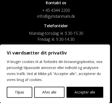
Kontakt os
+ 45 4344 2200
info@gymdanmark.dk
Telefontider
Mandag-torsdag: kl. 9.30-15.30
Fredag: kl. 9.30-14.30
CVR nr. 20916818
Vi værdsætter dit privatliv
Reg. & Kontonr.: 4180 3119119022
Vi bruger cookies til at forbedre din browsingoplevelse, vise
personligt tilpassede annoncer eller indhold og analysere
Privatlivspolitik og cookies
vores trafik. Ved at klikke på "Accepter alle", accepterer du
vores brug af cookies.
Shortcuts
Kontakt os
Tilpas
Afvis alle
Accepter alle
Kalender
Uddannelse og kurser