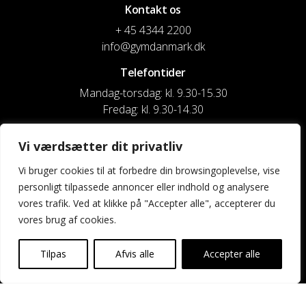
Kontakt os
+ 45 4344 2200
info@gymdanmark.dk
Telefontider
Mandag-torsdag: kl. 9.30-15.30
Fredag: kl. 9.30-14.30
CVR nr. 20916818
Vi værdsætter dit privatliv
Reg. & Kontonr.: 4180 3119119022
Vi bruger cookies til at forbedre din browsingoplevelse, vise
personligt tilpassede annoncer eller indhold og analysere
Privatlivspolitik og cookies
vores trafik. Ved at klikke på "Accepter alle", accepterer du
vores brug af cookies.
Shortcuts
Kontakt os
Tilpas
Afvis alle
Accepter alle
Kalender
Uddannelse og kurser