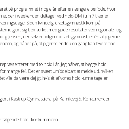
været på programmet i nogle år efter en længere periode, hvor
rne, der i weekenden deltager ved hold-DM i trin 7 træner
 træningsdage. Siden kvindelig idrætsgymnastik kom på
terne gjort sig bemærket med gode resultater ved regionale- og
g Jensen, der selv er tidligere idrætsgymnast, er én af pigernes
encen, og håber på, at pigerne endnu en gang kan levere fine
r repræsenteret med to hold i år. Jeg håber, at begge hold
r mange fejl. Det er svært umiddelbart at melde ud, hvilken
t ville da være dejligt, hvis ét af vores hold kunne tage en
afgjort i Kastrup Gymnastikhal på Kamillevej 5. Konkurrencen
 følgende hold i konkurrencen: