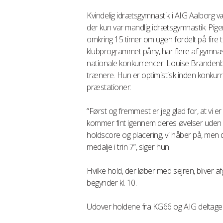
Kvindelig idrætsgymnastik i AIG Aalborg 
der kun var mandlig idrætsgymnastik. Pige
omkring 15 timer om ugen fordelt på fire
klubprogrammet påny, har flere af gymnas
nationale konkurrencer. Louise Brandenbor
trænere. Hun er optimistisk inden konkurr
præstationer:
“Først og fremmest er jeg glad for, at vi e
kommer fint igennem deres øvelser uden fo
holdscore og placering, vi håber på, men de
medalje i trin 7”, siger hun.
Hvilke hold, der løber med sejren, bliver 
begynder kl. 10.
Udover holdene fra KG66 og AIG deltager