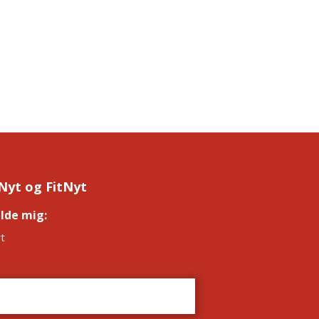
Nyt og FitNyt
elde mig:
*
t