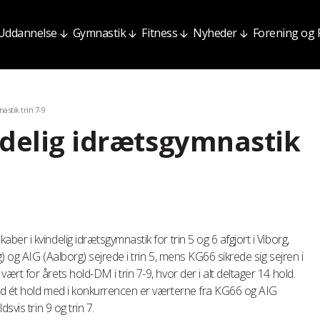
Uddannelse
Gymnastik
Fitness
Nyheder
Forening og
astik trin 7-9
ndelig idrætsgymnastik
r i kvindelig idrætsgymnastik for trin 5 og 6 afgjort i Viborg,
 og AIG (Aalborg) sejrede i trin 5, mens KG66 sikrede sig sejren i
t for årets hold-DM i trin 7-9, hvor der i alt deltager 14 hold.
nd ét hold med i konkurrencen er værterne fra KG66 og AIG
svis trin 9 og trin 7.