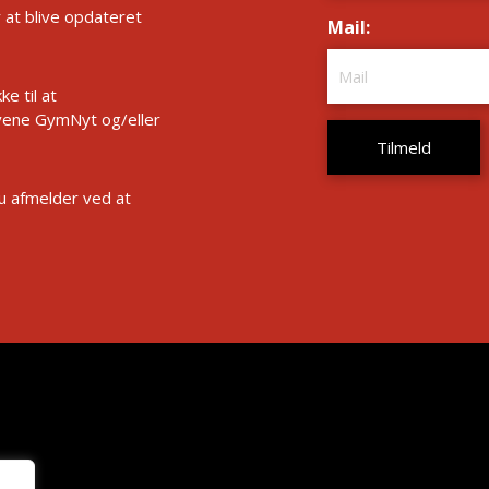
r at blive opdateret
Mail:
*
e til at
ene GymNyt og/eller
Du afmelder ved at