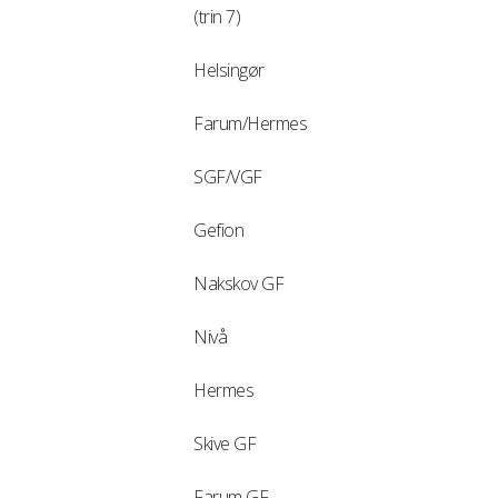
(trin 7)
Helsingør
Farum/Hermes
SGF/VGF
Gefion
Nakskov GF
Nivå
Hermes
Skive GF
Farum GF