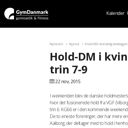
Kalender
Nyheder
Nyhed
Hold-DM i kvindelig idrætsgymn
Hold-DM i kvi
trin 7-9
22 nov,
2015
I weekenden blev de danske holdmesterskabe
hvor det fusionerede hold fra VGF (Viborg)
trin 6. KG66 er i den kommende weekend vær
De to eneste foreninger, der har mere e
Aalborg, der deltager med to hold i henhold