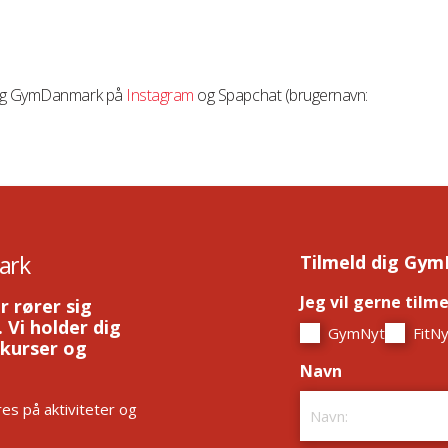
følg GymDanmark på
Instagram
og Spapchat (brugernavn:
ark
Tilmeld dig Gym
Jeg vil gerne tilm
r rører sig
 Vi holder dig
GymNyt
FitNy
 kurser og
Navn
*
es på aktiviteter og