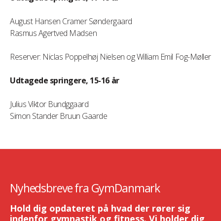
August Hansen Cramer Søndergaard
Rasmus Agertved Madsen
Reserver: Niclas Poppelhøj Nielsen og William Emil Fog-Møller
Udtagede springere,
15-16 år
Julius Viktor Bundggaard
Simon Stander Bruun Gaarde
Nyhedsbreve fra GymDanmark
Hold dig opdateret på hvad der rører sig
indenfor gymnastik og fitness. Vi holder dig