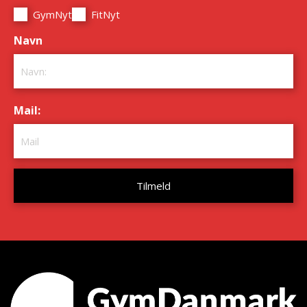
GymNyt
FitNyt
Navn
*
Mail:
*