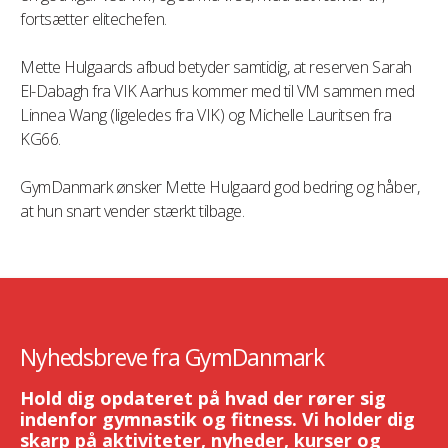
fortsætter elitechefen.
Mette Hulgaards afbud betyder samtidig, at reserven Sarah
El-Dabagh fra VIK Aarhus kommer med til VM sammen med
Linnea Wang (ligeledes fra VIK) og Michelle Lauritsen fra
KG66.
GymDanmark ønsker Mette Hulgaard god bedring og håber,
at hun snart vender stærkt tilbage.
Nyhedsbreve fra GymDanmark
Hold dig opdateret på hvad der rører sig
indenfor gymnastik og fitness. Vi holder dig
skarp på aktiviteter, nyheder, kurser og