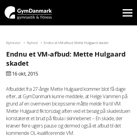
Nyheder
Nyhed
Endnu et VM-afbud: Mette Hulgaard skadet
Endnu et VM-afbud: Mette Hulgaard
skadet
16 okt,
2015
Afbuddet fra 27-årige Mette Hulgaard kommer blot få dage
efter, at GymDanmark kunne meddele, at Helge Vammen på
grund af en overreven bicepssene måtte melde fra til VM.
Mette Hulgaard fik torsdag aften ved et besøg på skadestuen
konstateret et brud på fibula i skinnebenet – En skade, der
kræver flere ugers pause og dermed også et afbud til det
kommende OL-kvalificerende VM.