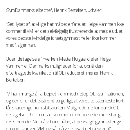
GymDanmarks elitechef, Henrik Bertelsen, udtaler:
“Set i lyset af, at vi lige har måttet erfare, at Helge Vammen ikke
kommer til VM, er det selvfølgelig frustrerende at melde ud, at
vores bedste kvindelige idrætsgymnast heller ikke kommer
med”, siger han.
Uden deltagelse af hverken Mette Hulgaard eller Helge
Vammen er Danmarks muligheder for at opnå den
eftertragtede kvalifikation til OL reduceret, mener Henrik
Bertelsen.
“Vi har i mange år arbejdet frem mod netop OL-kvalifikationen,
og derfor er det ekstremt ærgerligt, at vores to stærkeste kort
får skader lige her i slutspurten. Mulighederne for dansk OL-
deltagelse i Rio til næste sommer er reducerede, men stadig
eksisterende. Nu må vi bare håbe, at de øvrige gymnaster gør
en god figur ved VM, og så må vi se, hvad det rækker til”,