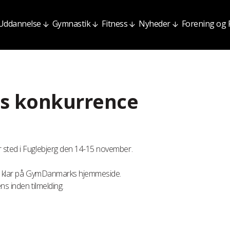
Uddannelse
Gymnastik
Fitness
Nyheder
Forening og
s konkurrence
 sted i Fuglebjerg den 14-15 november.
ger klar på GymDanmarks hjemmeside.
s inden tilmelding.