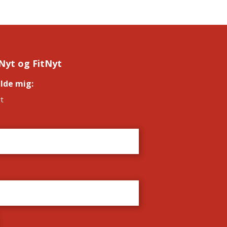
Nyt og FitNyt
elde mig:
*
t