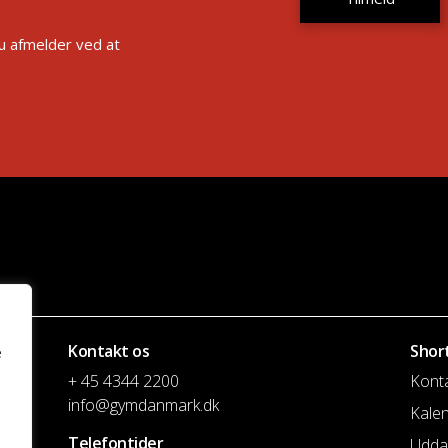
Du afmelder ved at
Kontakt os
Shor
e
+ 45 4344 2200
Kont
info@gymdanmark.dk
Kale
Telefontider
Udda