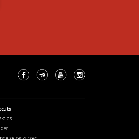
tcuts
akt os
nder
nnelse og kurser