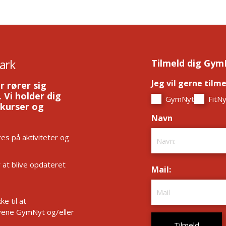
ark
Tilmeld dig Gym
Jeg vil gerne tilm
r rører sig
 Vi holder dig
GymNyt
FitNy
 kurser og
Navn
*
es på aktiviteter og
r at blive opdateret
Mail:
*
e til at
ene GymNyt og/eller