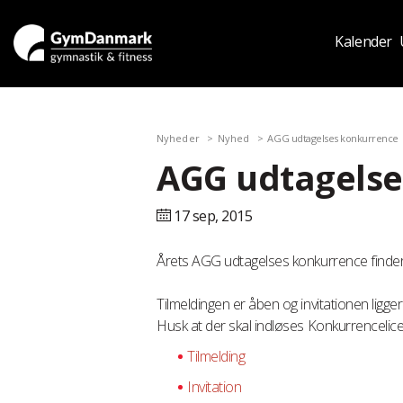
Kalender
Nyheder
Nyhed
AGG udtagelses konkurrence
AGG udtagelse
17 sep,
2015
Årets AGG udtagelses konkurrence finder
Tilmeldingen er åben og invitationen lig
Husk at der skal indløses Konkurrencelicen
Tilmelding
Invitation