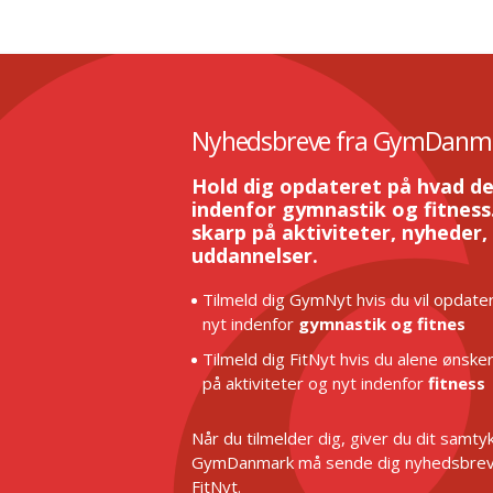
Nyhedsbreve fra GymDanm
Hold dig opdateret på hvad de
indenfor gymnastik og fitness.
skarp på aktiviteter, nyheder,
uddannelser.
Tilmeld dig GymNyt hvis du vil opdater
nyt indenfor
gymnastik og fitnes
Tilmeld dig FitNyt hvis du alene ønske
på aktiviteter og nyt indenfor
fitness
Når du tilmelder dig, giver du dit samtykk
GymDanmark må sende dig nyhedsbrev
FitNyt.