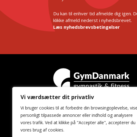
Du kan til enhver tid afmelde dig igen. 
klikke afmeld nederst i nyhedsbrevet.
Læs nyhedsbrevsbetingelser
Vi værdsætter dit privatliv
GymDanmark
Vi bruger cookies til at forbedre din browsingoplevelse, vis
Idrættens Hus
personligt tilpassede annoncer eller indhold og analysere
Brøndby Stadion 20
vores trafik. Ved at klikke på "Accepter alle", accepterer du
2605 Brøndby
vores brug af cookies.