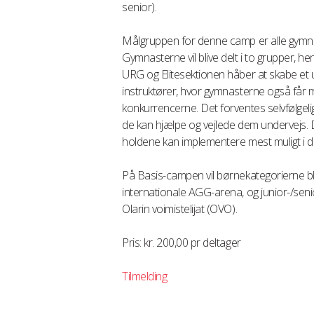
senior).
Målgruppen for denne camp er alle gymna
Gymnasterne vil blive delt i to grupper,
URG og Elitesektionen håber at skabe et
instruktører, hvor gymnasterne også får 
konkurrencerne. Det forventes selvfølgel
de kan hjælpe og vejlede dem undervejs. D
holdene kan implementere mest muligt i d
På Basis-campen vil børnekategorierne bli
internationale AGG-arena, og junior-/senior
Olarin voimistelijat (OVO).
Pris: kr. 200,00 pr deltager
Tilmelding