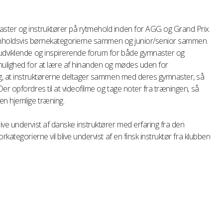
ster og instruktører på rytmehold inden for AGG og Grand Prix.
 henholdsvis børnekategorierne sammen og junior/senior sammen.
 udviklende og inspirerende forum for både gymnaster og
mulighed for at lære af hinanden og mødes uden for
ig, at instruktørerne deltager sammen med deres gymnaster, så
er opfordres til at videofilme og tage noter fra træningen, så
en hjemlige træning.
ve undervist af danske instruktører med erfaring fra den
kategorierne vil blive undervist af en finsk instruktør fra klubben