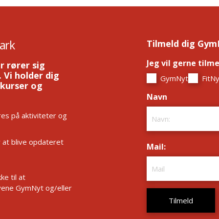
ark
Tilmeld dig Gym
Jeg vil gerne tilm
r rører sig
 Vi holder dig
GymNyt
FitNy
 kurser og
Navn
*
es på aktiviteter og
r at blive opdateret
Mail:
*
e til at
ene GymNyt og/eller