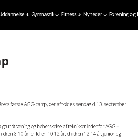
Uddannelse
Gymnastik
Fitness
Nyheder
Forening og
mp
l årets første AGG-camp, der afholdes søndag d. 13. september
 grundtræning og beherskelse af teknikker indenfor AGG –
ildren 8-10 år, children 10-12 år, children 12-14 år, junior og