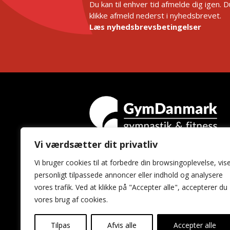
Du kan til enhver tid afmelde dig igen. 
klikke afmeld nederst i nyhedsbrevet.
Læs nyhedsbrevsbetingelser
Vi værdsætter dit privatliv
GymDanmark
Vi bruger cookies til at forbedre din browsingoplevelse, vis
Idrættens Hus
personligt tilpassede annoncer eller indhold og analysere
Brøndby Stadion 20
vores trafik. Ved at klikke på "Accepter alle", accepterer du
2605 Brøndby
vores brug af cookies.
Tilpas
Afvis alle
Accepter alle