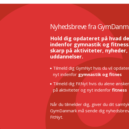
Nyhedsbreve fra GymDanm
Hold dig opdateret på hvad de
indenfor gymnastik og fitness.
skarp på aktiviteter, nyheder,
uddannelser.
Tilmeld dig GymNyt hvis du vil opdater
nyt indenfor
gymnastik og fitnes
Tilmeld dig FitNyt hvis du alene ønske
på aktiviteter og nyt indenfor
fitness
Når du tilmelder dig, giver du dit samtykk
GymDanmark må sende dig nyhedsbrev
FitNyt.