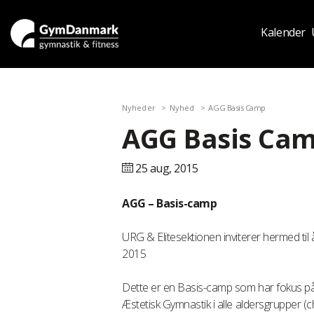
Kalender
Nyheder
Nyhed
AGG Basis Camp
AGG Basis Ca
25 aug,
2015
AGG – Basis-camp
URG & Elitesektionen inviterer hermed ti
2015
Dette er en Basis-camp som har fokus på
Æstetisk Gymnastik i alle aldersgrupper (ch