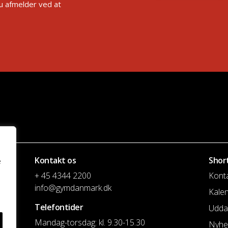
Du afmelder ved at
Kontakt os
Shor
e
+ 45 4344 2200
Kont
info@gymdanmark.dk
Kale
Telefontider
Udda
Mandag-torsdag: kl. 9.30-15.30
Nyhe