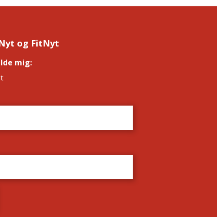
Nyt og FitNyt
elde mig:
*
t