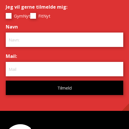
Jeg vil gerne tilmelde mig:
*
GymNyt
FitNyt
Navn
*
Mail:
*