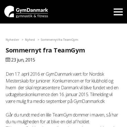
Nyheder
Nyhed
Sommernyt fra TeamGym
Sommernyt fra TeamGym
23 jun,
2015
Den 17. april 2016 er GymDanmark vært for Nordisk
Mesterskab for juniorer. Konkurrencen er for klubhold og
hvem der skal repræsentere Danmark vil blive fundet ved en
udtagelseskonkurrence den 16. januar 2015. Tilmelding vil
være mulig fra medio september på GymDanmark.dk
Går du rundt med en lille TeamGym dommer i maven, så har
du nu muligheden for at blive en del af holdet.