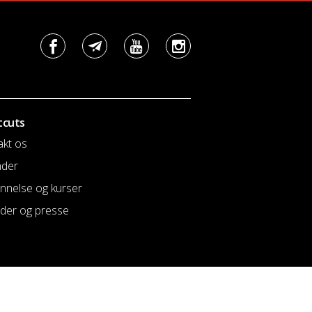
tcuts
akt os
nder
nnelse og kurser
der og presse