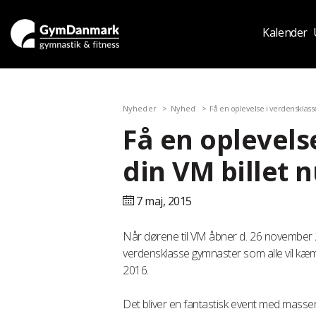
Kalender
Nyheder
Nyhed
Få en oplevelse i verdensklasse
Få en oplevels
din VM billet 
7 maj,
2015
Når dørene til VM åbner d. 26 november 
verdensklasse gymnaster som alle vil kæ
2016.
Det bliver en fantastisk event med masser