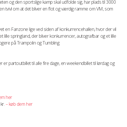
ten og den sportslige kamp skal udfolde sig, har plads til 3000
ingen tvivl om at det bliver en flot og værdig ramme om VM, som
avet en Fanzone lige ved siden af konkurrencehallen, hvor der vil
t lille springland, der bliver konkurrencer, autografbar og et lille
 klogere på Trampolin og Tumbling.
er er partoutbillet til alle fire dage, en weekendbillet til lørdag og
em her
 kr.
– køb dem her