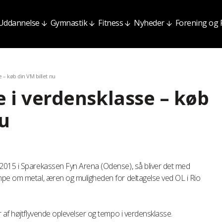
Uddannelse
Gymnastik
Fitness
Nyheder
Forening og
 – køb din VM billet nu
e i verdensklasse – køb
nu
2015 i Sparekassen Fyn Arena (Odense), så bliver det med
mpe om metal, æren og muligheden for deltagelse ved OL i Rio
 af højtflyvende oplevelser og tempo i verdensklasse.