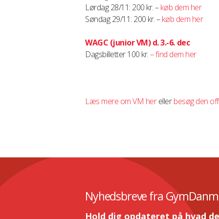
Lørdag 28/11: 200 kr. –
køb dem her
Søndag 29/11: 200 kr. –
køb dem her
WAGC (junior VM) d. 3.-6. dec
Dagsbilletter 100 kr.
– find dem her
Læs mere om VM her
eller
besøg den offi
Nyhedsbreve fra GymDanm
Hold dig opdateret på hvad de