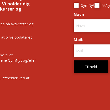
 Vi holder dig
GymNyt
FitNy
 kurser og
Navn
*
es på aktiviteter og
r at blive opdateret
Mail:
*
e til at
ene GymNyt og/eller
Du afmelder ved at