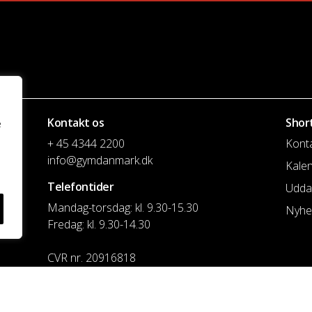
Kontakt os
Shor
e
+ 45 4344 2200
Kont
info@gymdanmark.dk
Kale
Telefontider
Udda
Mandag-torsdag: kl. 9.30-15.30
Nyhe
Fredag: kl. 9.30-14.30
CVR nr. 20916818
Reg. & Kontonr.: 4180 3119119022
Privatlivspolitik og cookies