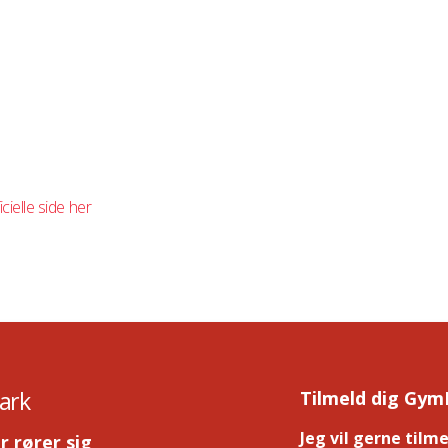
cielle side her
ark
Tilmeld dig Gym
Jeg vil gerne tilm
r rører sig