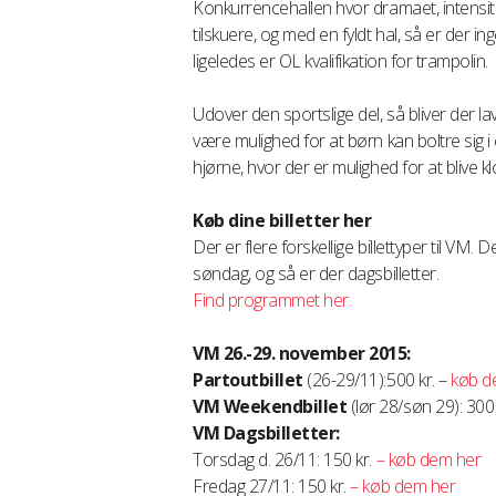
Konkurrencehallen hvor dramaet, intensite
tilskuere, og med en fyldt hal, så er der 
ligeledes er OL kvalifikation for trampolin.
Udover den sportslige del, så bliver der l
være mulighed for at børn kan boltre sig i e
hjørne, hvor der er mulighed for at blive
Køb dine billetter her
Der er flere forskellige billettyper til VM. D
søndag, og så er der dagsbilletter.
Find programmet her.
VM 26.-29. november 2015:
Partoutbillet
(26-29/11):500 kr. –
køb d
VM Weekendbillet
(lør 28/søn 29): 300
VM Dagsbilletter:
Torsdag d. 26/11: 150 kr.
– køb dem her
Fredag 27/11: 150 kr.
– køb dem her