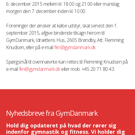
6. december 2015 mellem kl. 18.00 og 21.00 eller mandag
morgen den 7. december inden kl. 10.00.
Foreninger der ønsker at købe udstyr, skal senest den 1.
september 2015, afgive bindende tilsagn herom til
GymDanmark, Idrættens Hus, 2605 Brøndby, Att. Flemming
Knudsen, eller på e-mail
fkn@gymdanmark.dk
Spørgsmål til ovennævnte kan rettes til Flemming Knudsen på
e-mail
fkn@gymdanmark.dk
eller mob. +45 20 71 80 43.
Nyhedsbreve fra GymDanmark
Hold dig opdateret på hvad der rører sig
indenfor gymnastik og fitness. Vi holder dig