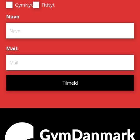
GymNyt
FitNyt
Navn
*
Mail:
*