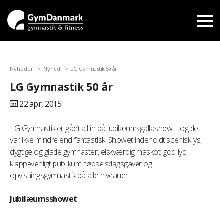
Nyheder
Nyhed
LG Gymnastik 50 år
LG Gymnastik 50 år
22 apr,
2015
LG Gymnastik er gået all in på jubilæumsgallashow – og det
var ikke mindre end fantastisk! Showet indeholdt scenisk lys,
dygtige og glade gymnaster, elskværdig maskot, god lyd,
klappevenligt publikum, fødselsdagsgaver og
opvisningsgymnastik på alle niveauer.
Jubilæumsshowet