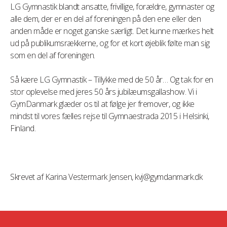
LG Gymnastik blandt ansatte, frivillige, forældre, gymnaster og
alle dem, der er en del af foreningen på den ene eller den
anden måde er noget ganske særligt. Det kunne mærkes helt
ud på publikumsrækkerne, og for et kort øjeblik følte man sig
som en del af foreningen.
Så kære LG Gymnastik – Tillykke med de 50 år… Og tak for en
stor oplevelse med jeres 50 års jubilæumsgallashow. Vi i
GymDanmark glæder os til at følge jer fremover, og ikke
mindst til vores fælles rejse til Gymnaestrada 2015 i Helsinki,
Finland.
Skrevet af Karina Vestermark Jensen, kvj@gymdanmark.dk