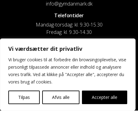
info@gymdanmark.dk
Telefontider
Mandag-torsdag: kl. 9.30-15.30
Fredag: kl. 9.30-14.30
CVR nr. 20916818
Vi værdsætter dit privatliv
Reg. & Kontonr.: 4180 3119119022
Vi bruger cookies til at forbedre din browsingoplevelse, vise
personligt tilpassede annoncer eller indhold og analysere
Privatlivspolitik og cookies
vores trafik. Ved at klikke på "Accepter alle", accepterer du
vores brug af cookies.
Shortcuts
Kontakt os
Tilpas
Afvis alle
Accepter alle
Kalender
Uddannelse og kurser
Nyheder og presse