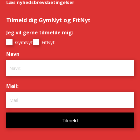
Læs nyhedsbrevsbetingelser
Tilmeld dig GymNyt og FitNyt
Jeg vil gerne tilmelde mig:
*
GymNyt
FitNyt
Navn
*
Mail:
*