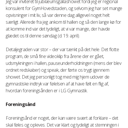
Jeg var inviteret til jubilæumsgallashowet fordi jeg er regional
konsulent for GymHovedstaden, og selvom jeg har set mange
opvisninger i mit liv, så var denne dag alligevel noget helt
særligt. Allerede fra jeg ankom til hallen og så den lange kø for
at komme ind var det tydeligt, at vi var mange, der havde
glædet os til denne søndag (d. 19. april).
Detaljegraden var stor – der var tænkt på det hele. Det flotte
program, de små fine videoklip fra årene der er gået,
udsmykningen i hallen, pauseunderholdningen (mens der blev
ordnet redskaber) og speak, der førte os trygt igennem
showet. Det jeg personligt tog med mig hjem udover de
gymnastiske indtryk var følelsen af at have følt en flig af,
hvordan foreningsånden er i LG Gymnastik.
Foreningsånd
Foreningsånd er noget, der kan være svært at forklare – det
skal føles og opleves. Det var klart og tydeligt at stemningen i