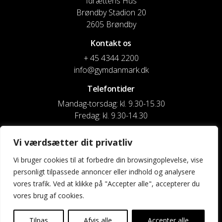
Idrættens Hus
Brøndby Stadion 20
2605 Brøndby
Kontakt os
+ 45 4344 2200
info@gymdanmark.dk
Telefontider
Mandag-torsdag: kl. 9.30-15.30
Fredag: kl. 9.30-14.30
CVR nr. 20916818
Vi værdsætter dit privatliv
Reg. & Kontonr.: 4180 3119119022
Vi bruger cookies til at forbedre din browsingoplevelse, vise
personligt tilpassede annoncer eller indhold og analysere
Privatlivspolitik og cookies
vores trafik. Ved at klikke på "Accepter alle", accepterer du
vores brug af cookies.
Shortcuts
Kontakt os
Tilpas
Afvis alle
Accepter alle