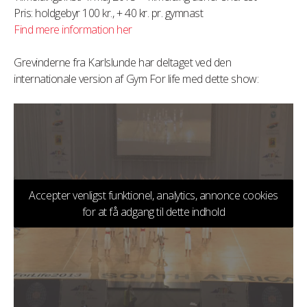
Pris: holdgebyr 100 kr., + 40 kr. pr. gymnast
Find mere information her
Grevinderne fra Karlslunde har deltaget ved den
internationale version af Gym For life med dette show:
Accepter venligst funktionel, analytics, annonce cookies
for at få adgang til dette indhold