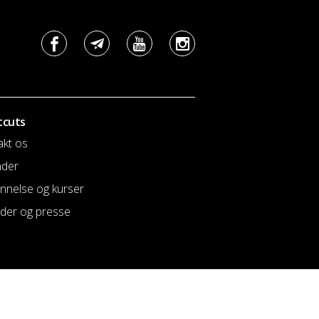
tcuts
akt os
nder
nnelse og kurser
der og presse