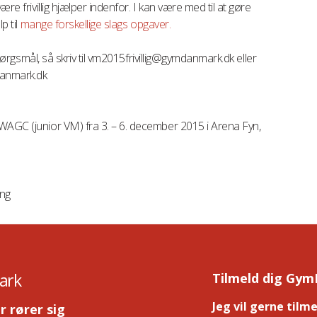
re frivillig hjælper indenfor. I kan være med til at gøre
p til
mange forskellige slags opgaver.
 spørgsmål, så skriv til vm2015frivillig@gymdanmark.dk eller
danmark.dk
WAGC (junior VM) fra 3. – 6. december 2015 i Arena Fyn,
ing
ark
Tilmeld dig Gym
Jeg vil gerne tilm
r rører sig