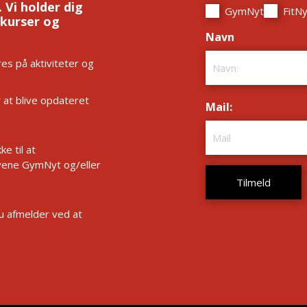
 Vi holder dig
GymNyt
FitNy
 kurser og
Navn
*
es på aktiviteter og
r at blive opdateret
Mail:
*
e til at
ene GymNyt og/eller
Du afmelder ved at