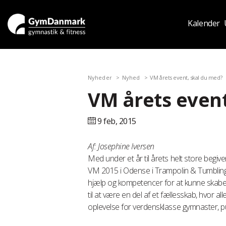
Kalender
Nyheder
Nyhed
VM årets event, skal du med?
VM årets even
9 feb,
2015
Af: Josephine Iversen
Med under et år til årets helt store begiv
VM 2015 i Odense i Trampolin & Tumbling. 
hjælp og kompetencer for at kunne skabe 
til at være en del af et fællesskab, hvor all
oplevelse for verdensklasse gymnaster, publ