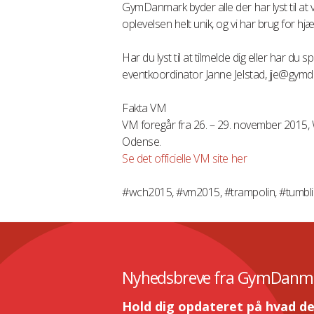
GymDanmark byder alle der har lyst til at væ
oplevelsen helt unik, og vi har brug for hjæl
Har du lyst til at tilmelde dig eller har du
eventkoordinator Janne Jelstad, jje@gym
Fakta VM
VM foregår fra 26. – 29. november 2015, 
Odense.
Se det officielle VM site her
#wch2015, #vm2015, #trampolin, #tumbl
Nyhedsbreve fra GymDanm
Hold dig opdateret på hvad de