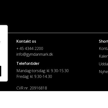
Kontakt os
Shor
e
+ 45 4344 2200
Kont
info@gymdanmark.dk
Kale
Telefontider
Udda
Mandag-torsdag: kl. 9.30-15.30
Nyhe
Fredag: kl. 9.30-14.30
CVR nr. 20916818
Reg. & Kontonr.: 4180 3119119022
Privatlivspolitik og cookies