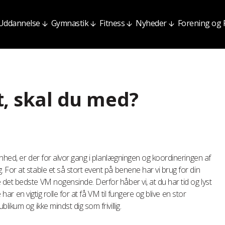
Uddannelse
Gymnastik
Fitness
Nyheder
Forening og
t, skal du med?
enhed, er der for alvor gang i planlægningen og koordineringen af
For at stable et så stort event på benene har vi brug for din
det bedste VM nogensinde. Derfor håber vi, at du har tid og lyst
e har en vigtig rolle for at få VM til fungere og blive en stor
ikum og ikke mindst dig som frivillig.