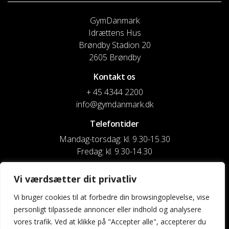
GymDanmark
Idrættens Hus
Brøndby Stadion 20
2605 Brøndby
Kontakt os
+ 45 4344 2200
info@gymdanmark.dk
Telefontider
Mandag-torsdag: kl. 9.30-15.30
Fredag: kl. 9.30-14.30
CVR nr. 20916818
Vi værdsætter dit privatliv
Reg. & Kontonr.: 4180 3119119022
Vi bruger cookies til at forbedre din browsingoplevelse, vise
personligt tilpassede annoncer eller indhold og analysere
Privatlivspolitik og cookies
vores trafik. Ved at klikke på "Accepter alle", accepterer du