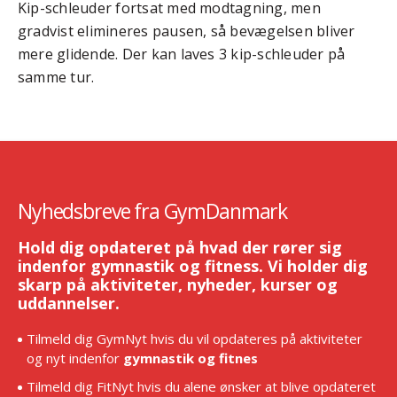
Kip-schleuder fortsat med modtagning, men
gradvist elimineres pausen, så bevægelsen bliver
mere glidende. Der kan laves 3 kip-schleuder på
samme tur.
Nyhedsbreve fra GymDanmark
Hold dig opdateret på hvad der rører sig
indenfor gymnastik og fitness. Vi holder dig
skarp på aktiviteter, nyheder, kurser og
uddannelser.
Tilmeld dig GymNyt hvis du vil opdateres på aktiviteter
og nyt indenfor
gymnastik og fitnes
Tilmeld dig FitNyt hvis du alene ønsker at blive opdateret