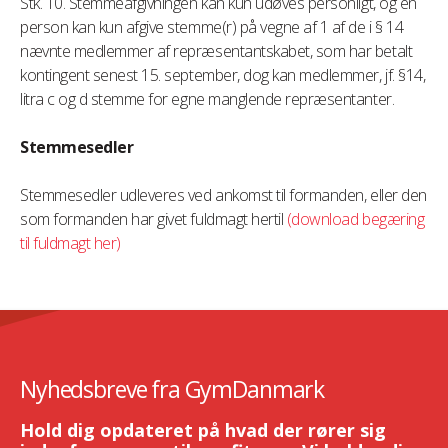
Stk. 10. Stemmeafgivningen kan kun udøves personligt, og en
person kan kun afgive stemme(r) på vegne af 1 af de i § 14
nævnte medlemmer af repræsentantskabet, som har betalt
kontingent senest 15. september, dog kan medlemmer, jf. §14,
litra c og d stemme for egne manglende repræsentanter.
Stemmesedler
Stemmesedler udleveres ved ankomst til formanden, eller den
som formanden har givet fuldmagt hertil
(download begæring
til fuldmagt her)
Nyhedsbreve fra GymDanmark
Hold dig opdateret på hvad der rører sig