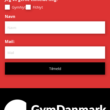
GymNyt
FitNyt
Navn
*
Mail:
*