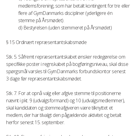
medlemsforening, som har betalt kontingent for tre eller
flere af GymDanmarks discipliner (yderligere én
stemme på Årsmødet).
d) Bestyrelsen (uden stemmeret på Årsmødet)
§ 15 Ordinært repræsentantskabsmøde
Stk. 5. Såfremt repræsentantskabet ønsker redegørelse om
specifikke poster i regnskabet på bogføringsniveau, skal disse
spørgsmål varsles til GymDanmarks forbundskontor senest
3 dage før repræsentantskabsmødet.
Stk. 7. For at opnå valg eller afgive stemme til positionerne
nævnt i pkt. 9 (udvalgsformand) og 10 (udvalgsmedlemmer),
skal kandidaten og stemmeafgiveren være tilknyttet et
medlem, der har tilvalgt den pågældende aktivitet og betalt
herfor senest 15. september.